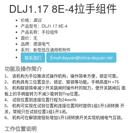
DLJ1.17 8E-4拉手组件
价格：
面议
产品型号：DLJ1.17 8E-4
产品名称：手拉组件
面价：无
品牌：德源电气
系列：新型低压通用柜附件
联系我们
Email:deyuan@china-deyuan.net
功能及操作简介
1、 该机构为手拉推进式操作机构，操作简单方便，锁定可靠。
2、 机构具有三位置显示、锁定、联锁等功能。手柄高度H =75
3、 机构联锁简单减少开关跳闸时操作杆的阻力，使开关跳闸后 面
板上的手柄旋转力不减少能转到Trip位置。
4、 试验位置到连接位置行程为24mn%
5、 机构可实现在试验位置和连接位置同时提供1组1开1闭转换 开
关，常规只在试验位置1组1开1闭。
6、 机构可在解锁按钮处增加1开1闭转换开关实现机械电气互锁。
工作位置说明