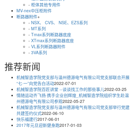
-
柜体其他专用件
MV-nex中压柜附件
断路器附件
+
-
NSX、 CVS、 NSE、EZS系列
-
MT系列
-
Tmax系列断路器底座
-
XTmax系列断路器底座
-
VL系列断路器附件
-
3VA系列
推荐新闻
机械智造学院党支部与温州德源电气有限公司党支部联合开展
“七·一”向党告白活动
2022-07-01
机械智造学院百匠讲堂 --谈谈找工作的那些事儿
2022-03-25
情随运动齐飞扬·携手企业创辉煌_机械智造学院组织学生赴温
州德源电气有限公司参观
2022-05-27
机械智造学院党支部与温州德源电气有限公司党支部举行党建
共建签约仪式
2022-06-10
快乐福建行
2017-06-01
2017年元旦迎新健身跑
2017-01-03