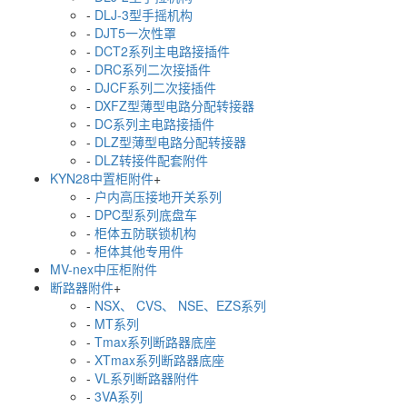
-
DLJ-3型手摇机构
-
DJT5一次性罩
-
DCT2系列主电路接插件
-
DRC系列二次接插件
-
DJCF系列二次接插件
-
DXFZ型薄型电路分配转接器
-
DC系列主电路接插件
-
DLZ型薄型电路分配转接器
-
DLZ转接件配套附件
KYN28中置柜附件
+
-
户内高压接地开关系列
-
DPC型系列底盘车
-
柜体五防联锁机构
-
柜体其他专用件
MV-nex中压柜附件
断路器附件
+
-
NSX、 CVS、 NSE、EZS系列
-
MT系列
-
Tmax系列断路器底座
-
XTmax系列断路器底座
-
VL系列断路器附件
-
3VA系列