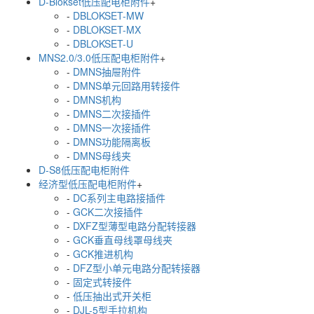
D-Blokset低压配电柜附件
+
-
DBLOKSET-MW
-
DBLOKSET-MX
-
DBLOKSET-U
MNS2.0/3.0低压配电柜附件
+
-
DMNS抽屉附件
-
DMNS单元回路用转接件
-
DMNS机构
-
DMNS二次接插件
-
DMNS一次接插件
-
DMNS功能隔离板
-
DMNS母线夹
D-S8低压配电柜附件
经济型低压配电柜附件
+
-
DC系列主电路接插件
-
GCK二次接插件
-
DXFZ型薄型电路分配转接器
-
GCK垂直母线罩母线夹
-
GCK推进机构
-
DFZ型小单元电路分配转接器
-
固定式转接件
-
低压抽出式开关柜
-
DJL-5型手拉机构