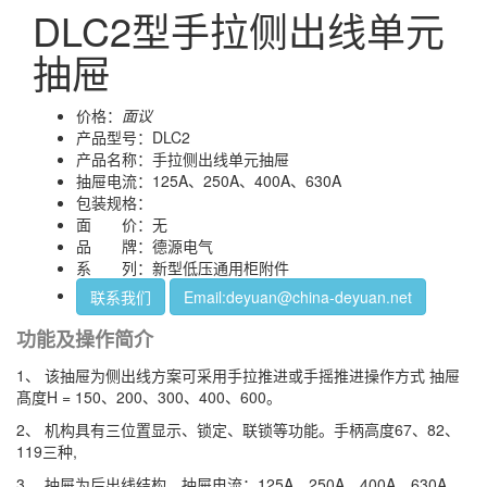
DLC2型手拉侧出线单元
抽屉
价格：
面议
产品型号：DLC2
产品名称：手拉侧出线单元抽屉
抽屉电流：125A、250A、400A、630A
包装规格：
面 价：无
品 牌：德源电气
系 列：新型低压通用柜附件
联系我们
Email:deyuan@china-deyuan.net
功能及操作简介
1、 该抽屉为侧出线方案可采用手拉推进或手摇推进操作方式 抽屉
髙度H = 150、200、300、400、600。
2、 机构具有三位置显示、锁定、联锁等功能。手柄高度67、82、
119三种,
3、 抽屉为后出线结构，抽屉电流：125A、250A、400A、630A。