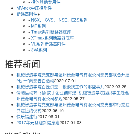
-
柜体其他专用件
MV-nex中压柜附件
断路器附件
+
-
NSX、 CVS、 NSE、EZS系列
-
MT系列
-
Tmax系列断路器底座
-
XTmax系列断路器底座
-
VL系列断路器附件
-
3VA系列
推荐新闻
机械智造学院党支部与温州德源电气有限公司党支部联合开展
“七·一”向党告白活动
2022-07-01
机械智造学院百匠讲堂 --谈谈找工作的那些事儿
2022-03-25
情随运动齐飞扬·携手企业创辉煌_机械智造学院组织学生赴温
州德源电气有限公司参观
2022-05-27
机械智造学院党支部与温州德源电气有限公司党支部举行党建
共建签约仪式
2022-06-10
快乐福建行
2017-06-01
2017年元旦迎新健身跑
2017-01-03